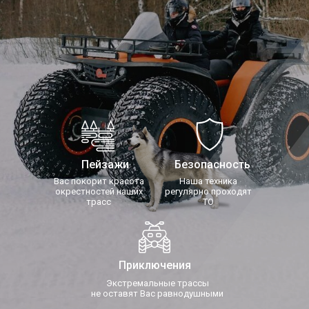
Пейзажи
Безопасность
Вас покорит красота
Наша техника
окрестностей наших
регулярно проходят
трасс
ТО
Приключения
Экстремальные трассы
не оставят Вас равнодушными