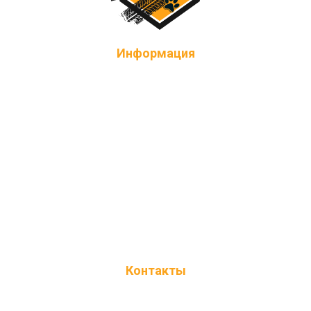
Информация
О нас
Техника
Марштут и цены
Экипировка
Вопрос-ответ
Контакты
+7(967)120-79-10