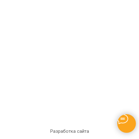
Прием заявок по
телефону с 9:00 до 21:00
severkennel@yandex.ru
г.Москва
ул. 1-я Северная линия
д.31, стр.1
Политика конфиденциальности
Правила техники безопасности
© 2024
Северный - прокат квадроциклов в Москве
Разработка сайта